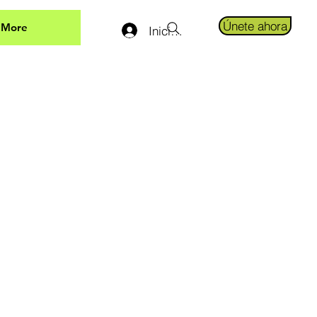
Únete ahora
More
Iniciar sesión