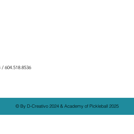
 604.518.8536
© By D-Creativo 2024 & Academy of Pickleball 2025